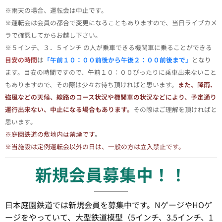
※雨天の場合、運転会は中止です。
※運転会は会員の都合で変更になることもありますので、当日ライブカメ
ラで確認してからお越し下さい。
※５インチ、３．５インチ の人が乗車できる機関車に乗ることができる
目安の時間
は
「午前１０：００前後から午後２：００前後まで」
となり
ます。目安の時間ですので、午前１０：００ぴったりに乗車出来ないこと
もありますので、その際は少々お待ち頂ければと思います。
また、降雨、
強風などの天候、線路のコース状況や機関車の状況などにより、予定通り
運行出来ない、中止になる場合もあります。
その際はご理解を頂ければと
思います。
※庭園鉄道の敷地内は禁煙です
。
※当施設は定例運転会以外の日は、一般の方は立入禁止です。
新規会員募集中！！
日本庭園鉄道では新規会員を募集中です。NゲージやHOゲ
ージをやっていて、大型鉄道模型（5インチ、3.5インチ、1